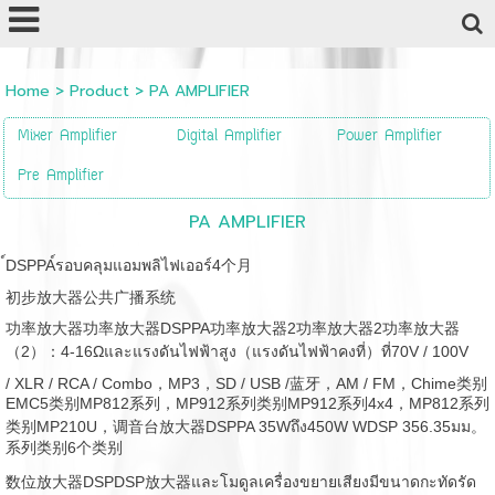
Powered by
Translate
Home
>
Product
>
PA AMPLIFIER
Mixer Amplifier
Digital Amplifier
Power Amplifier
Pre Amplifier
PA AMPLIFIER
์DSPPA์รอบคลุมแอมพลิไฟเออร์4个月
初步放大器公共广播系统
功率放大器功率放大器DSPPA功率放大器2功率放大器2功率放大器
（2）：4-16Ωและแรงดันไฟฟ้าสูง（แรงดันไฟฟ้าคงที่）ที่70V / 100V
/ XLR / RCA / Combo，MP3，SD / USB /蓝牙，AM / FM，Chime类别
EMC5类别MP812系列，MP912系列类别MP912系列4x4，MP812系列
类别MP210U，
调音台放大器DSPPA 35Wถึง450W WDSP 356.35มม。
系列类别6个类别
数位放大器DSPDSP放大器และโมดูลเครื่องขยายเสียงมีขนาดกะทัดรัด