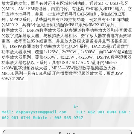
放大器的功能，而且有时还具有区域控制功能。
通过SD卡/ USB /蓝牙
的MP3，AM / FM调谐器，内置门铃。
有
还具
EMC输入和TEL输入。
它
们支持本地寻呼，并且一些支持远程寻呼CAT-5电缆，例如MP812系
列，MP912系列。
某些型号具有区域控制功能，例如具有4×4矩阵功能
的MP912，具有6个区域控制功能的MP812系列和MP210U系列。
数字放大器。
DSPPA数字放大器包括多通道数字功率放大器和带音频源
的数字混频器放大器
。
与模拟放大器相比，数字放大器在省电方面效率
更高，效率高达85％或更高。
并且放大器模块更紧凑并且节省很多空
间
。
DSPPA多通道数字功率放大器包括2个系列。
DA2125是2通道数字
功率放大器系列，覆盖2x125W，2x250W，2x500W，而DA4060是4通道
功率放大器系列，覆盖4x60W，4x125W，4x250W。DSPPA
数字混频器
功率放大器包括以下系列：具有USB / SD / AUX /蓝牙的Mini60—
2x30W数字混频器放大器，MP35—35W微型数字混频器放大器，
MP35U系列—具有USB和蓝牙的微型数字混频器放大器，覆盖35W，
60W和120W，
                              E-
mail: dsppasystem@gmail.com    TEL: 662 981 0944 FAX : 
662 981 0744 Mobile : 098 565 9747