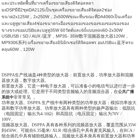
และประหยัดพื้นที่มากเครื่องขยายเสียงดิจิตอลหลา
ย
งDSPมีมี2ชุดDA2125เป็นชุดเครื่องขยายเสียงดิจิตอล2ช่อง
ขนาด2x125W，2x250W，2x500Wขณะที่นขณะที่DA4060เป็นเครื่อง
และบลูทูยายเสียง4ช่องขนาดรxอื่องของของของของของของของของ
ขางขรงขอมUSBและบลูทู35W 60วัตต์และ60์แบบmini60-2x30W
USBUSB / SD / AUX /蓝牙，MP35- 35W数字混频器放大器120W，
MP9306系列-มรื่องขยายเสียงมินิมิกเซอร์ดิจิตอลพร
อม
USBแ
ะ蓝牙คร
บ
คลุม60W，120W
DSPPA生产线涵盖4种类型的放大器：前置放大器，功率放大器和混频
器放大器，数字放大器。
前置放大器，它是一种电子放大器，可以准备小的电信号以进行进一步
的放大或处理。
它是用于不同类型音频输入的音频混合器，在
公共广播
系统中
非常常见
。
功率放大器。DSPPA
生产线中有两种类型的功率放大器：模拟功率放大
器和数字功率放大器。
功率放大器具有两种类型的扬声器输出：低阻抗
（电阻固定）输出为4-16Ω）和高阻抗（电压固定）输出为70V /
100V。
混频器放大器。DSPPA
具有各种系列的混频器放大器，覆盖范围从35W
到450W。
可能在6.35毫米/ XLR /组合插孔中具有麦克风输入，在RCA /
组合插孔中具有辅助线路输入，
混频放大器本身具有前置放大器和功率