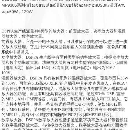
MP9306系列-มรื่องขยายเสียงมินิมิกเซอร์ดิจิตอลพร
อม
USBแ
ะ蓝牙คร
บ
คลุม60W，120W
DSPPA生产线涵盖4种类型的放大器：前置放大器，功率放大器和混频
器放大器，数字放大器。
前置放大器，它是一种电子放大器，可以准备小的电信号以进行进一步
的放大或处理。
它是用于不同类型音频输入的音频混合器，在
公共广播
系统中
非常常见
。
功率放大器。DSPPA
生产线中有两种类型的功率放大器：模拟功率放大
器和数字功率放大器。
功率放大器具有两种类型的扬声器输出：低阻抗
（电阻固定）输出为4-16Ω）和高阻抗（电压固定）输出为70V /
100V。
混频器放大器。DSPPA
具有各种系列的混频器放大器，覆盖范围从35W
到450W。
可能在6.35毫米/ XLR /组合插孔中具有麦克风输入，在RCA /
组合插孔中具有辅助线路输入，
混频放大器本身具有前置放大器和功率
放大器的功能，而且有时还具有区域控制功能。
通过SD卡/ USB /蓝牙
的MP3，AM / FM调谐器，内置门铃。
有
还具
EMC输入和TEL输入。
它
们支持本地寻呼，并且一些支持远程寻呼CAT-5电缆，例如MP812系
列，MP912系列。
某些型号具有区域控制功能，例如具有4×4矩阵功能
的MP912，具有6个区域控制功能的MP812系列和MP210U系列。
数字放大器。
DSPPA数字放大器包括多通道数字功率放大器和带音频源
的数字混频器放大器
。
与模拟放大器相比，数字放大器在省电方面效率