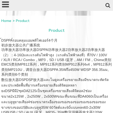
Powered by
Translate
Home
>
Product
Product
์DSPPA์รอบคลุมแอมพลิไฟเออร์4个月
初步放大器公共广播系统
功率放大器功率放大器DSPPA功率放大器2功率放大器2功率放大器
（2）：4-16Ωและแรงดันไฟฟ้าสูง（แรงดันไฟฟ้าคงที่）ที่70V / 100V
/ XLR / RCA / Combo，MP3，SD / USB /蓝牙，AM / FM，Chime类别
EMC5类别MP812系列，MP912系列类别MP912系列4x4，MP812系列
类别MP210U，
调音台放大器DSPPA 35Wถึง450W WDSP 356.35มม。
系列类别6个类别
数位放大器DSPDSP放大器และโมดูลเครื่องขยายเสียงมีขนาดกะทัดรัด
และประหยัดพื้นที่มากเครื่องขยายเสียงดิจิตอลหลา
ย
งDSPมีมี2ชุดDA2125เป็นชุดเครื่องขยายเสียงดิจิตอล2ช่อง
ขนาด2x125W，2x250W，2x500Wขณะที่นขณะที่DA4060เป็นเครื่อง
และบลูทูยายเสียง4ช่องขนาดรxอื่องของของของของของของของของ
ขางขรงขอมUSBและบลูทู35W 60วัตต์และ60์แบบmini60-2x30W
USBUSB / SD / AUX /蓝牙，MP35- 35W数字混频器放大器120W，